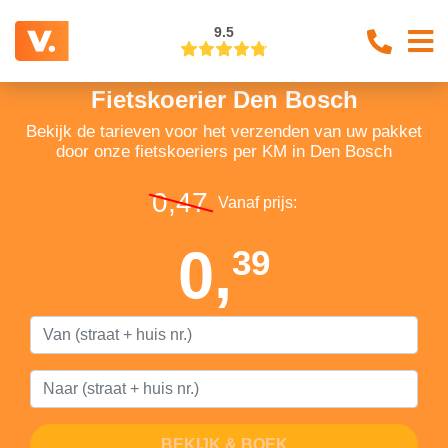
9.5
Fietskoerier Den Bosch
Bekijk de tarieven voor het verzenden van uw pakket
door onze fietskoeriers per KM in Den Bosch
0,47
Vanaf prijs:
0,
39
BEKIJK & BOEK