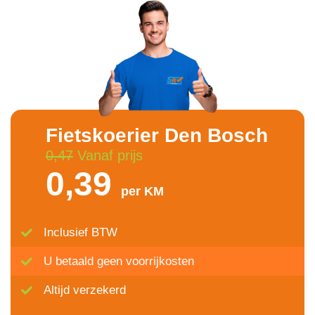
Fietskoerier Den Bosch
0,47
Vanaf prijs
0,39
per KM
Inclusief BTW
U betaald geen voorrijkosten
Altijd verzekerd