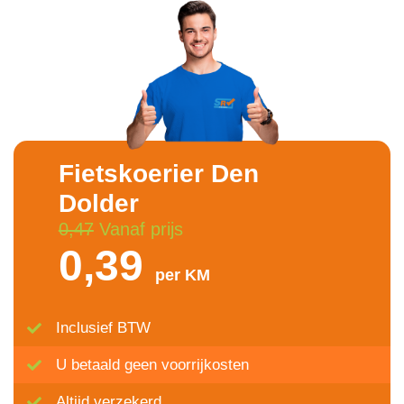
Fietskoerier Den
Dolder
0,47
Vanaf prijs
0,39
per KM
Inclusief BTW
U betaald geen voorrijkosten
Altijd verzekerd