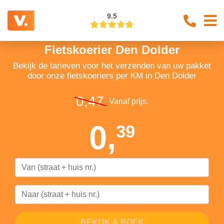
9.5
Fietskoerier Den Dolder
Bekijk de tarieven voor het verzenden van uw pakket
door onze fietskoeriers per KM in Den Dolder
0,47
Vanaf prijs:
0,
39
BEKIJK & BOEK