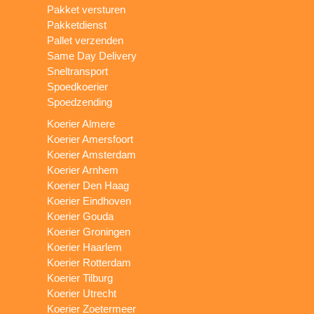
Pakket versturen
Pakketdienst
Pallet verzenden
Same Day Delivery
Sneltransport
Spoedkoerier
Spoedzending
Koerier Almere
Koerier Amersfoort
Koerier Amsterdam
Koerier Arnhem
Koerier Den Haag
Koerier Eindhoven
Koerier Gouda
Koerier Groningen
Koerier Haarlem
Koerier Rotterdam
Koerier Tilburg
Koerier Utrecht
Koerier Zoetermeer