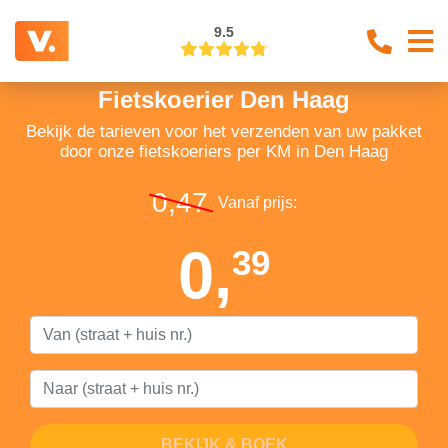
9.5
Fietskoerier Den Haag
Bekijk de tarieven voor het verzenden van uw pakket
door onze fietskoeriers per KM in Den Haag
0,47
Vanaf prijs:
0,
39
BEKIJK & BOEK