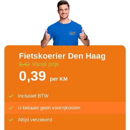
Fietskoerier Den Haag
0,47
Vanaf prijs
0,39
per KM
Inclusief BTW
U betaald geen voorrijkosten
Altijd verzekerd