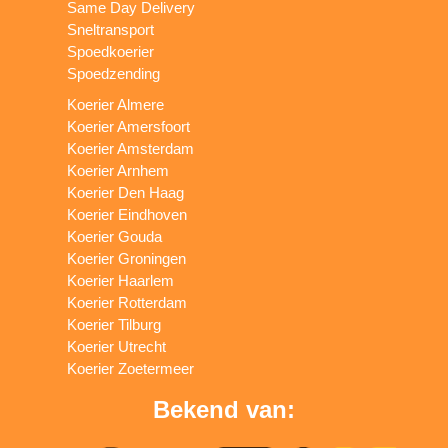
Same Day Delivery
Sneltransport
Spoedkoerier
Spoedzending
Koerier Almere
Koerier Amersfoort
Koerier Amsterdam
Koerier Arnhem
Koerier Den Haag
Koerier Eindhoven
Koerier Gouda
Koerier Groningen
Koerier Haarlem
Koerier Rotterdam
Koerier Tilburg
Koerier Utrecht
Koerier Zoetermeer
Bekend van: