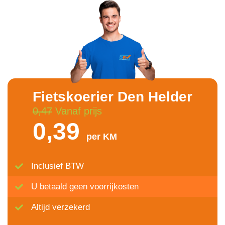
Fietskoerier Den Helder
0,47
Vanaf prijs
0,39
per KM
Inclusief BTW
U betaald geen voorrijkosten
Altijd verzekerd