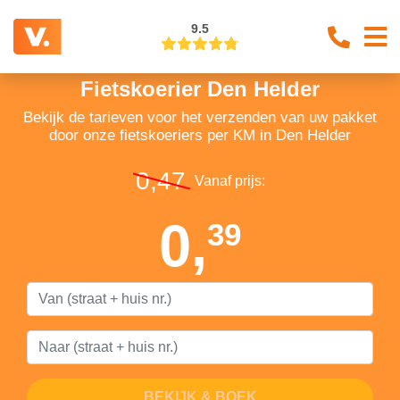
9.5
Fietskoerier Den Helder
Bekijk de tarieven voor het verzenden van uw pakket
door onze fietskoeriers per KM in Den Helder
0,47
Vanaf prijs:
0,
39
BEKIJK & BOEK