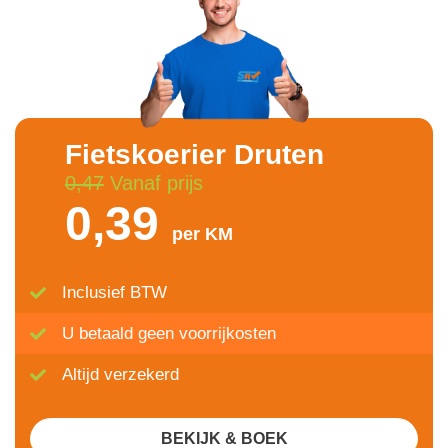
Fietskoerier Druten
0,47
Vanaf prijs
0,39
per KM
Inclusief BTW
U betaald geen voorrijkosten
Altijd verzekerd
BEKIJK & BOEK