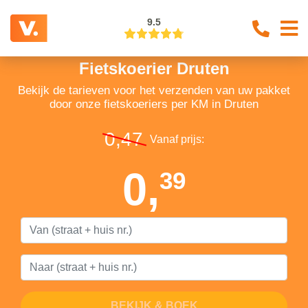
9.5
Fietskoerier Druten
Bekijk de tarieven voor het verzenden van uw pakket
door onze fietskoeriers per KM in Druten
0,47
Vanaf prijs:
0,
39
BEKIJK & BOEK