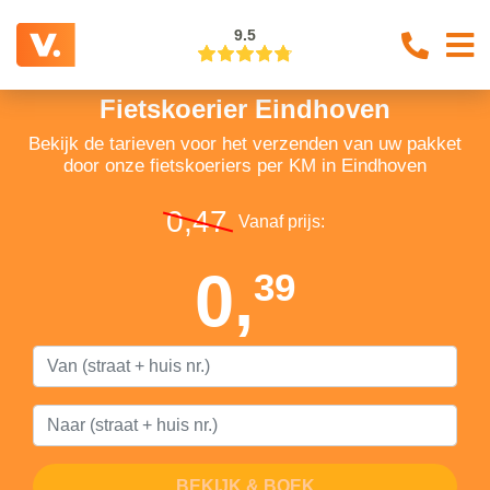
9.5
Fietskoerier Eindhoven
Bekijk de tarieven voor het verzenden van uw pakket
door onze fietskoeriers per KM in Eindhoven
0,47
Vanaf prijs:
0,
39
BEKIJK & BOEK