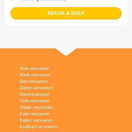
BEKIJK & BOEK
Auto vervoeren
Bank vervoeren
Bed vervoeren
Dieren vervoeren
Dierentransport
Fiets vervoeren
Gitaar verzenden
Kast vervoeren
Katten vervoeren
Koelkast vervoeren