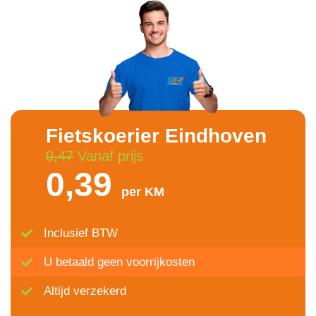
Fietskoerier Eindhoven
0,47
Vanaf prijs
0,39
per KM
Inclusief BTW
U betaald geen voorrijkosten
Altijd verzekerd