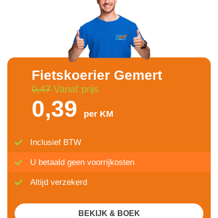
Fietskoerier Gemert
0,47
Vanaf prijs
0,39
per KM
Inclusief BTW
U betaald geen voorrijkosten
Altijd verzekerd
BEKIJK & BOEK