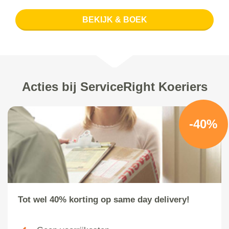
BEKIJK & BOEK
Acties bij ServiceRight Koeriers
-40%
Tot wel 40% korting op same day delivery!