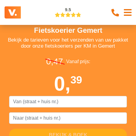
9.5
Fietskoerier Gemert
Bekijk de tarieven voor het verzenden van uw pakket
door onze fietskoeriers per KM in Gemert
0,47
Vanaf prijs:
0,
39
BEKIJK & BOEK