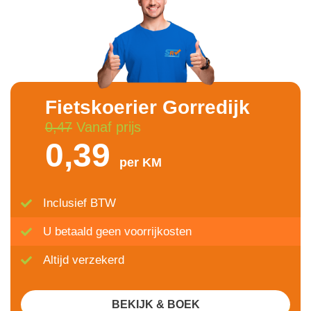
Fietskoerier Gorredijk
0,47
Vanaf prijs
0,39
per KM
Inclusief BTW
U betaald geen voorrijkosten
Altijd verzekerd
BEKIJK & BOEK