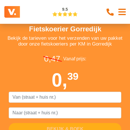
9.5
Fietskoerier Gorredijk
Bekijk de tarieven voor het verzenden van uw pakket
door onze fietskoeriers per KM in Gorredijk
0,47
Vanaf prijs:
0,
39
BEKIJK & BOEK