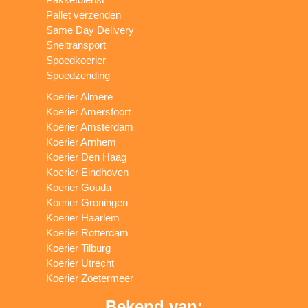
Pallet verzenden
Same Day Delivery
Sneltransport
Spoedkoerier
Spoedzending
Koerier Almere
Koerier Amersfoort
Koerier Amsterdam
Koerier Arnhem
Koerier Den Haag
Koerier Eindhoven
Koerier Gouda
Koerier Groningen
Koerier Haarlem
Koerier Rotterdam
Koerier Tilburg
Koerier Utrecht
Koerier Zoetermeer
Bekend van: