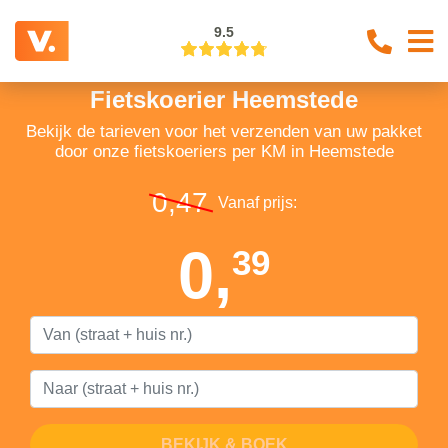
9.5
Fietskoerier Heemstede
Bekijk de tarieven voor het verzenden van uw pakket
door onze fietskoeriers per KM in Heemstede
0,47
Vanaf prijs:
0,
39
BEKIJK & BOEK