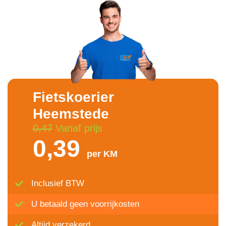
Fietskoerier
Heemstede
0,47
Vanaf prijs
0,39
per KM
Inclusief BTW
U betaald geen voorrijkosten
Altijd verzekerd