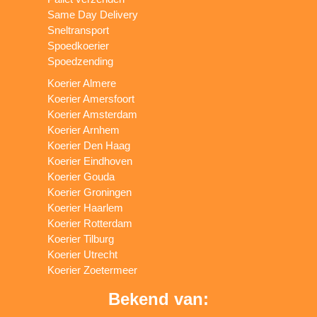
Same Day Delivery
Sneltransport
Spoedkoerier
Spoedzending
Koerier Almere
Koerier Amersfoort
Koerier Amsterdam
Koerier Arnhem
Koerier Den Haag
Koerier Eindhoven
Koerier Gouda
Koerier Groningen
Koerier Haarlem
Koerier Rotterdam
Koerier Tilburg
Koerier Utrecht
Koerier Zoetermeer
Bekend van: