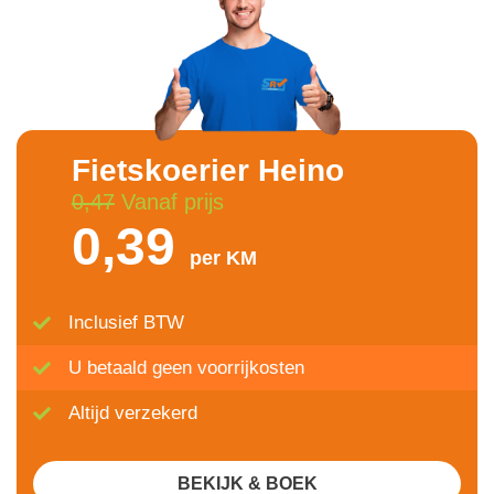
Fietskoerier Heino
0,47
Vanaf prijs
0,39
per KM
Inclusief BTW
U betaald geen voorrijkosten
Altijd verzekerd
BEKIJK & BOEK