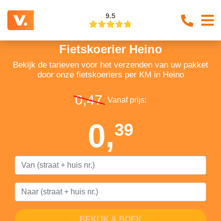
9.5
Fietskoerier Heino
Bekijk de tarieven voor het verzenden van uw pakket
door onze fietskoeriers per KM in Heino
0,47
Vanaf prijs:
0,
39
BEKIJK & BOEK