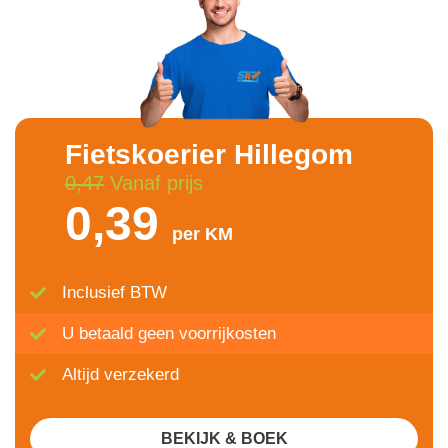
Fietskoerier Hillegom
0,47
Vanaf prijs
0,39
per KM
Inclusief BTW
U betaald geen voorrijkosten
Altijd verzekerd
BEKIJK & BOEK