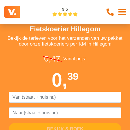
9.5
Fietskoerier Hillegom
Bekijk de tarieven voor het verzenden van uw pakket
door onze fietskoeriers per KM in Hillegom
0,47
Vanaf prijs:
0,
39
BEKIJK & BOEK