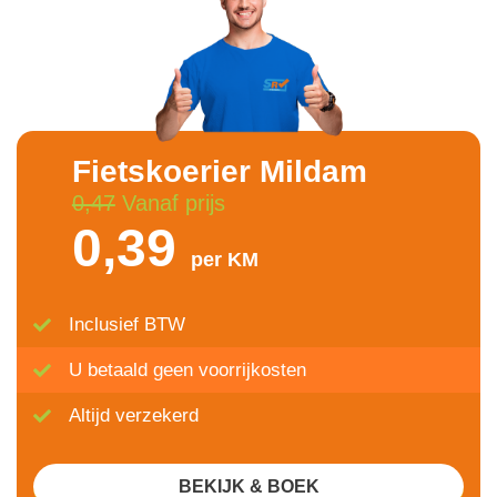
Fietskoerier Mildam
0,47
Vanaf prijs
0,39
per KM
Inclusief BTW
U betaald geen voorrijkosten
Altijd verzekerd
BEKIJK & BOEK