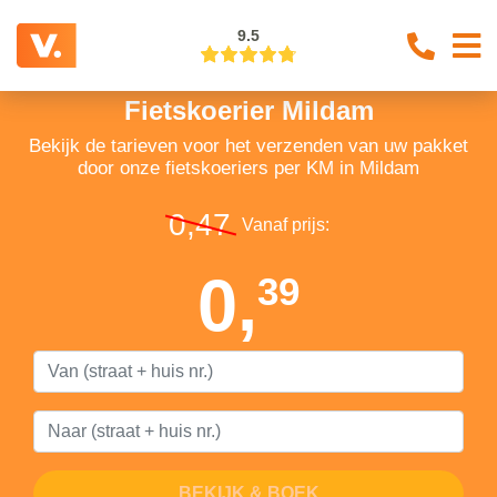
9.5
Fietskoerier Mildam
Bekijk de tarieven voor het verzenden van uw pakket
door onze fietskoeriers per KM in Mildam
0,47
Vanaf prijs:
0,
39
BEKIJK & BOEK