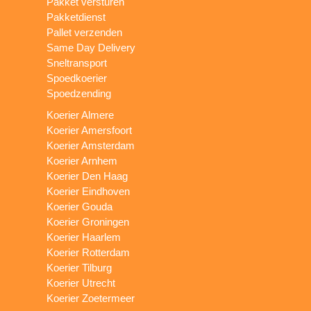
Pakket versturen
Pakketdienst
Pallet verzenden
Same Day Delivery
Sneltransport
Spoedkoerier
Spoedzending
Koerier Almere
Koerier Amersfoort
Koerier Amsterdam
Koerier Arnhem
Koerier Den Haag
Koerier Eindhoven
Koerier Gouda
Koerier Groningen
Koerier Haarlem
Koerier Rotterdam
Koerier Tilburg
Koerier Utrecht
Koerier Zoetermeer