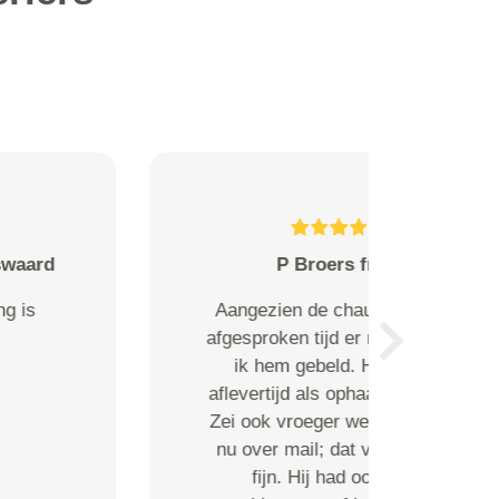
Warren Akrum from
Ik heb een geweldige ervaring
gehad bij viamus koerie
Next