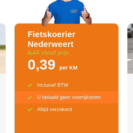
Fietskoerier
Nederweert
0,47
Vanaf prijs
0,39
per KM
Inclusief BTW
U betaald geen voorrijkosten
Altijd verzekerd