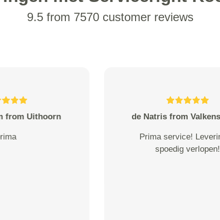
9.5 from 7570 customer reviews
P Broers from
Aangezien de chauffeur op de
afgesproken tijd er niet was heb
ik hem gebeld. Hij had de
aflevertijd als ophaaltijd gezien.
Zei ook vroeger werd er gebeld
nu over mail; dat vond hij niet
fijn. Hij had ook geen