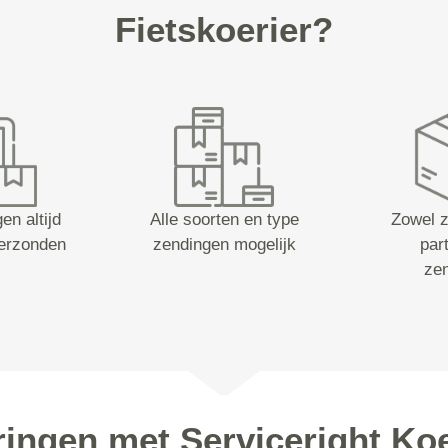
Fietskoerier?
en altijd
Alle soorten en type
Zowel z
erzonden
zendingen mogelijk
part
ze
ringen met Serviceright Koe