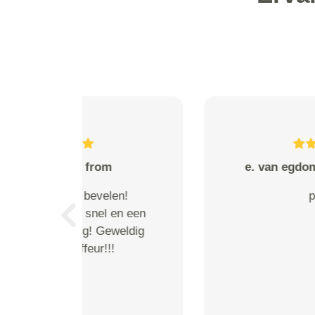
de Natris from Valkenswaard
Prima service! Levering is
spoedig verlopen!
Previous