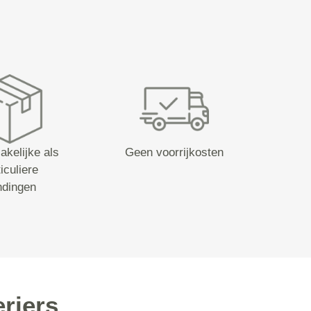
akelijke als
Geen voorrijkosten
iculiere
ndingen
riers