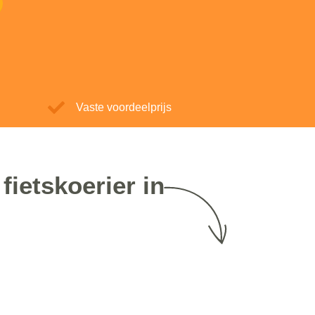
Vaste voordeelprijs
fietskoerier in