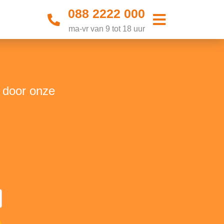
088 2222 000
ma-vr van 9 tot 18 uur
t door onze