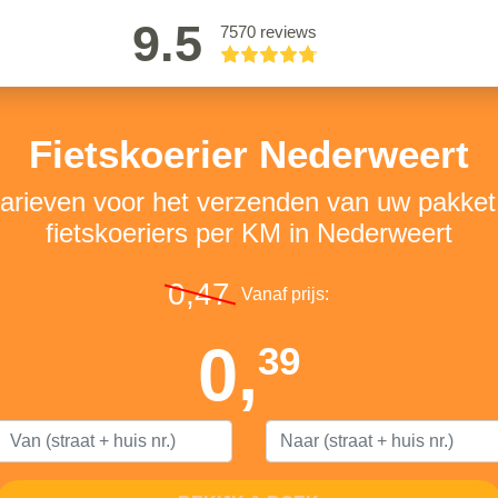
9.5
7570 reviews
Fietskoerier Nederweert
tarieven voor het verzenden van uw pakke
fietskoeriers per KM in Nederweert
0,47
Vanaf prijs:
0,
39