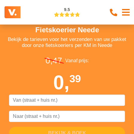
9.5
Fietskoerier Neede
Bekijk de tarieven voor het verzenden van uw pakket
door onze fietskoeriers per KM in Neede
0,47
Vanaf prijs:
0,
39
BEKIJK & BOEK