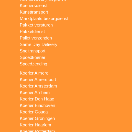
Koeriersdienst
Kunsttransport
Marktplaats bezorgdienst
Pakket versturen
Pakketdienst
Pallet verzenden
Same Day Delivery
Sneltransport
Spoedkoerier
Spoedzending
Koerier Almere
Koerier Amersfoort
Koerier Amsterdam
Koerier Arnhem
Koerier Den Haag
Koerier Eindhoven
Koerier Gouda
Koerier Groningen
Koerier Haarlem
Koerier Rotterdam