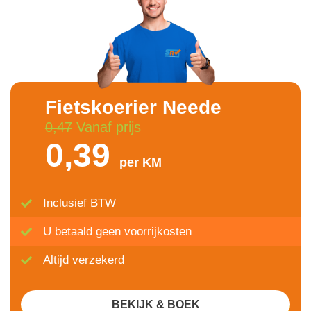
Fietskoerier Neede
0,47
Vanaf prijs
0,39
per KM
Inclusief BTW
U betaald geen voorrijkosten
Altijd verzekerd
BEKIJK & BOEK