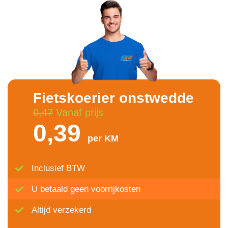
Fietskoerier onstwedde
0,47
Vanaf prijs
0,39
per KM
Inclusief BTW
U betaald geen voorrijkosten
Altijd verzekerd