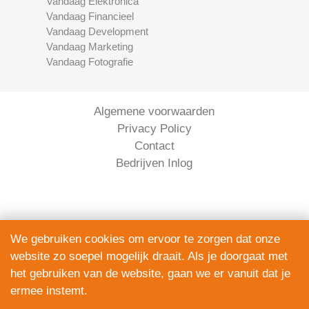
Vandaag Elektronica
Vandaag Financieel
Vandaag Development
Vandaag Marketing
Vandaag Fotografie
Algemene voorwaarden
Privacy Policy
Contact
Bedrijven Inlog
We gebruiken cookies om ervoor te zorgen dat onze
website zo soepel mogelijk draait. Als je doorgaat met
Serviceright Koeriers is onderdeel van
het gebruiken van de website, gaan we er vanuit dat je
The Right Service B.V. | KVK 90914872
ermee instemt.
© 2020 - 2026