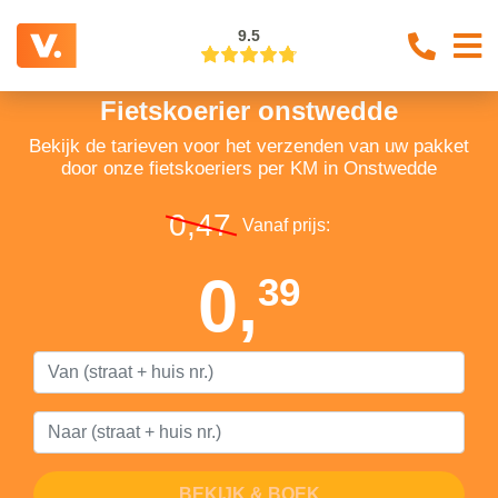
9.5
Fietskoerier onstwedde
Bekijk de tarieven voor het verzenden van uw pakket
door onze fietskoeriers per KM in Onstwedde
0,47
Vanaf prijs:
0,
39
BEKIJK & BOEK