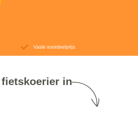
Vaste voordeelprijs
fietskoerier in