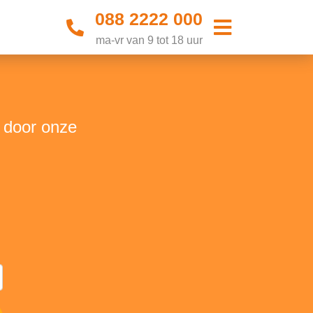
088 2222 000
ma-vr van 9 tot 18 uur
t door onze