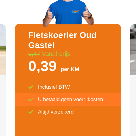
Fietskoerier Oud
Gastel
0,47
Vanaf prijs
0,39
per KM
Inclusief BTW
U betaald geen voorrijkosten
Altijd verzekerd