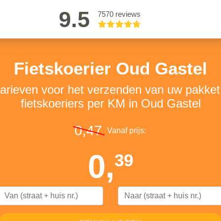
9.5
7570 reviews
Fietskoerier Oud Gastel
tarieven voor het verzenden van uw pakke
fietskoeriers per KM in Oud Gastel
0,47
Vanaf prijs:
0,
39