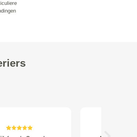
iculiere
ndingen
riers