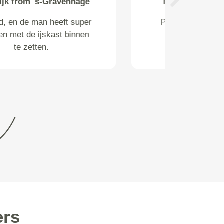
B.C. Reedijk from s-
Next
Gravenhage
TOP!
ers