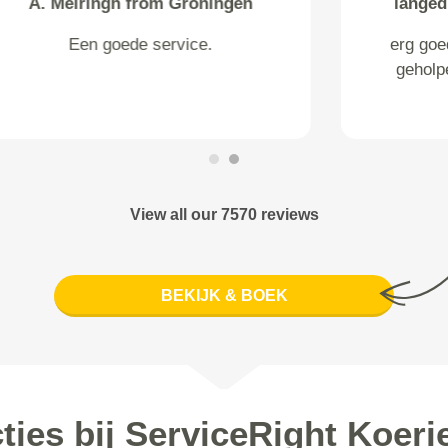
M. Withaar from Beverwijk
Prima service en goed op tijd.
View all our 7570 reviews
BEKIJK & BOEK
ties bij ServiceRight Koeri