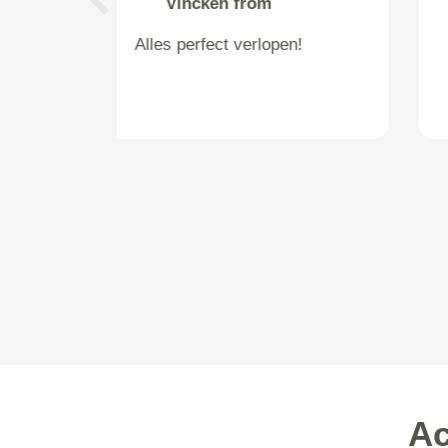
langedijk from 's-Gravenhage
Previous
erg goed, en de man heeft super
geholpen met de ijskast binnen
te zetten.
Ac