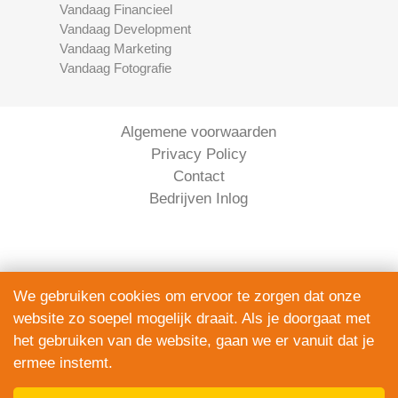
Vandaag Financieel
Vandaag Development
Vandaag Marketing
Vandaag Fotografie
Algemene voorwaarden
Privacy Policy
Contact
Bedrijven Inlog
We gebruiken cookies om ervoor te zorgen dat onze
website zo soepel mogelijk draait. Als je doorgaat met
Serviceright Koeriers is onderdeel van
het gebruiken van de website, gaan we er vanuit dat je
The Right Service B.V. | KVK 90914872
ermee instemt.
© 2020 - 2026
alle rechten voorbehouden.