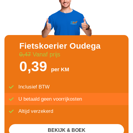
Fietskoerier Oudega
0,47
Vanaf prijs
0,39
per KM
Inclusief BTW
U betaald geen voorrijkosten
Altijd verzekerd
BEKIJK & BOEK