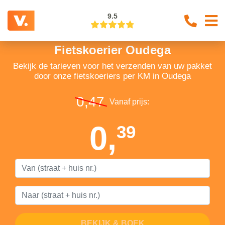
9.5
Fietskoerier Oudega
Bekijk de tarieven voor het verzenden van uw pakket
door onze fietskoeriers per KM in Oudega
0,47
Vanaf prijs:
0,
39
BEKIJK & BOEK