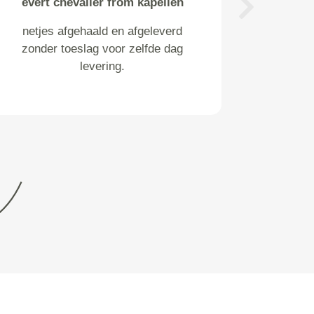
evert chevalier from kapellen
Next
netjes afgehaald en afgeleverd
zonder toeslag voor zelfde dag
levering.