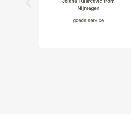
Jelena Tularcevic from
Previous
Nijmegen
goede service