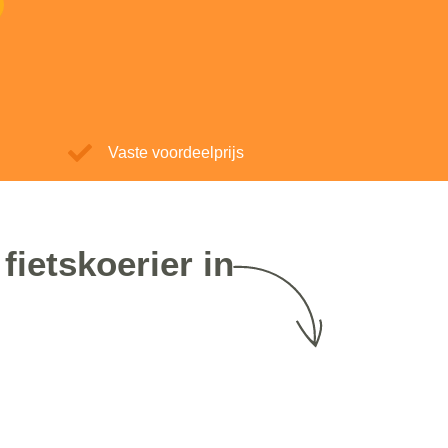
Vaste voordeelprijs
fietskoerier in