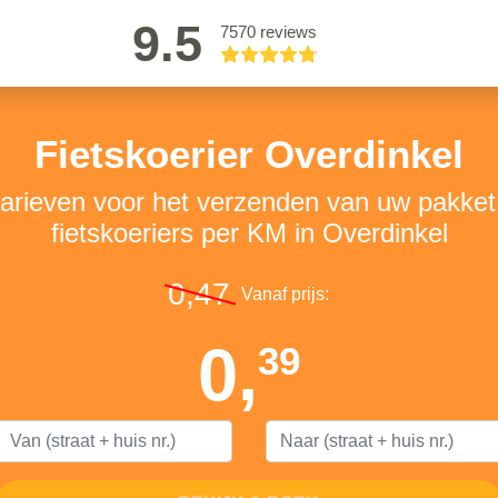
9.5
7570 reviews
Fietskoerier Overdinkel
tarieven voor het verzenden van uw pakke
fietskoeriers per KM in Overdinkel
0,47
Vanaf prijs:
0,
39