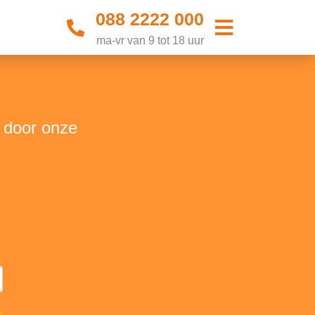
088 2222 000
ma-vr van 9 tot 18 uur
t door onze