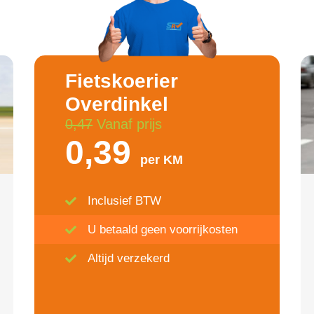
Fietskoerier
Overdinkel
0,47
Vanaf prijs
0,39
per KM
Inclusief BTW
U betaald geen voorrijkosten
Altijd verzekerd