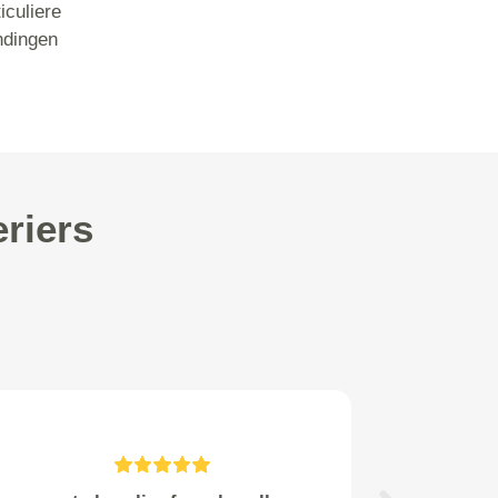
iculiere
ndingen
riers