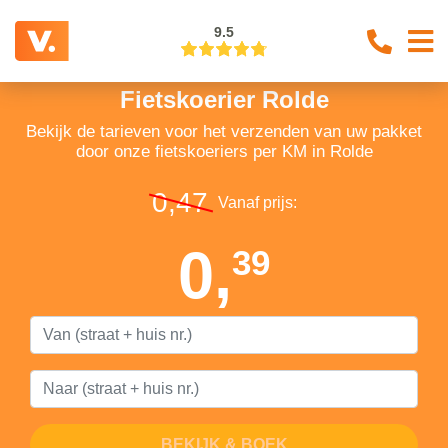
9.5
Fietskoerier Rolde
Bekijk de tarieven voor het verzenden van uw pakket
door onze fietskoeriers per KM in Rolde
0,47
Vanaf prijs:
0,
39
BEKIJK & BOEK