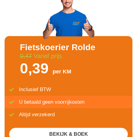
Fietskoerier Rolde
0,47
Vanaf prijs
0,39
per KM
Inclusief BTW
U betaald geen voorrijkosten
Altijd verzekerd
BEKIJK & BOEK