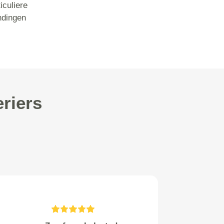
iculiere
ndingen
riers