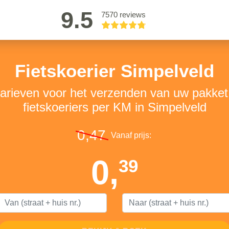
9.5
7570 reviews
Fietskoerier Simpelveld
tarieven voor het verzenden van uw pakke
fietskoeriers per KM in Simpelveld
0,47
Vanaf prijs:
0,
39