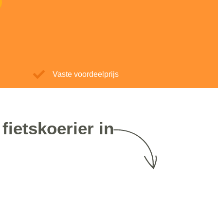
Vaste voordeelprijs
fietskoerier in