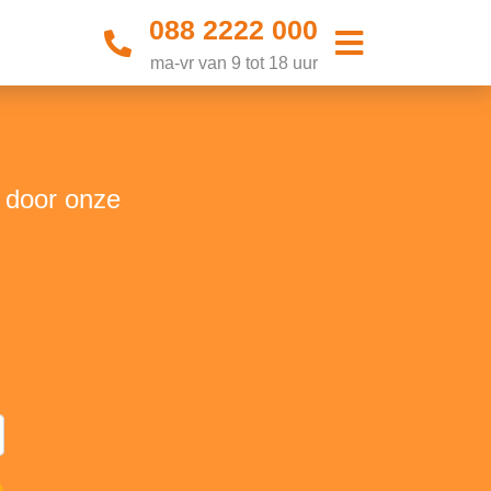
088 2222 000
ma-vr van 9 tot 18 uur
t door onze