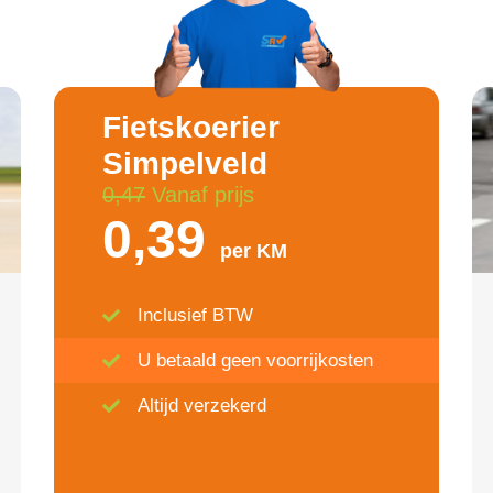
Fietskoerier
Simpelveld
0,47
Vanaf prijs
0,39
per KM
Inclusief BTW
U betaald geen voorrijkosten
Altijd verzekerd