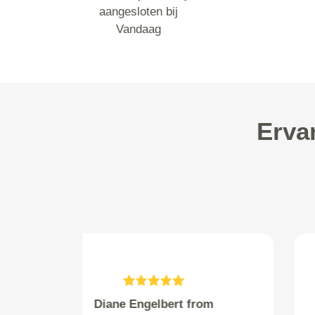
aangesloten bij
Vandaag
Erva
M.O. van Lienden from