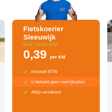
Fietskoerier
Sleeuwijk
0,47
Vanaf prijs
0,39
per KM
Inclusief BTW
U betaald geen voorrijkosten
Altijd verzekerd