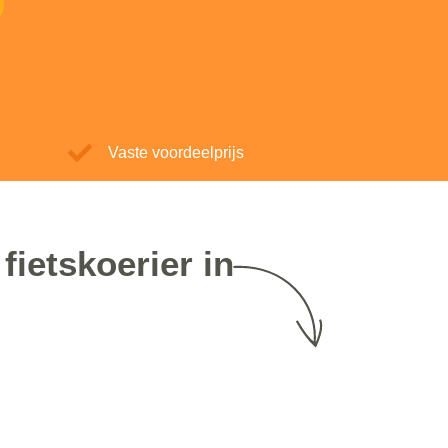
Vaste voordeelprijs
fietskoerier in