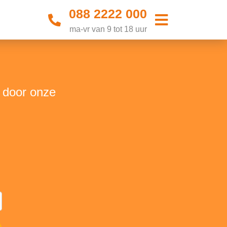
088 2222 000
ma-vr van 9 tot 18 uur
t door onze