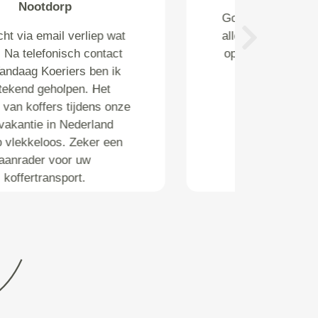
netjes afgehaald en afgeleverd
zonder toeslag voor zelfde dag
Next
levering.