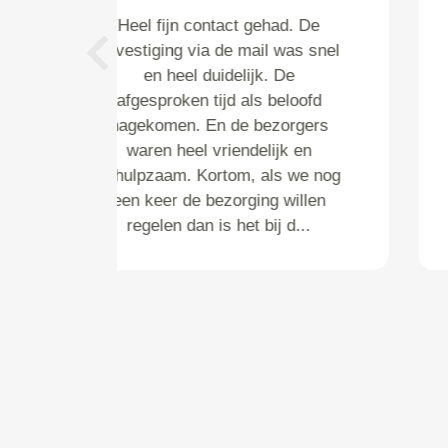
Nootdorp
Opdracht via email verliep wat
Previous
stroef. Na telefonisch contact
met Vandaag Koeriers ben ik
uitstekend geholpen. Het
ophalen van koffers tijdens onze
fietsvakantie in Nederland
verliep vlekkeloos. Zeker een
aanrader voor uw
koffertransport.