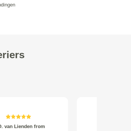
ndingen
riers
evert chevalier from kapellen