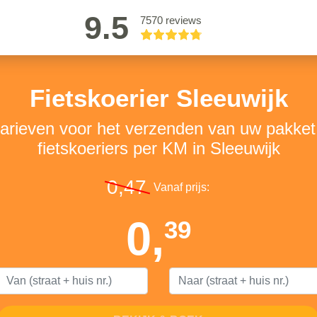
9.5
7570 reviews
Fietskoerier Sleeuwijk
tarieven voor het verzenden van uw pakke
fietskoeriers per KM in Sleeuwijk
0,47
Vanaf prijs:
0,
39