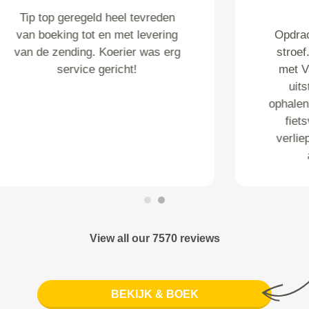
Goede service! Jongens konden
alle onvoorziene problemen snel
oplossen. Een dikke 10 voor dit
bedrijf! Olga
View all our 7570 reviews
BEKIJK & BOEK