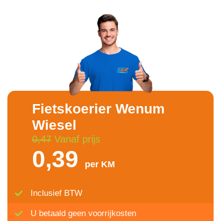
Fietskoerier Wenum
Wiesel
0,47
Vanaf prijs
0,39
per KM
Inclusief BTW
U betaald geen voorrijkosten