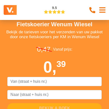
9.5
Fietskoerier Wenum Wiesel
Bekijk de tarieven voor het verzenden van uw pakket
door onze fietskoeriers per KM in Wenum Wiesel
0,47
Vanaf prijs:
0,
39
BEKIJK & BOEK