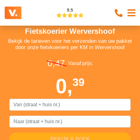
9.5
Fietskoerier Wervershoof
Bekijk de tarieven voor het verzenden van uw pakket
door onze fietskoeriers per KM in Wervershoof
0,47
Vanaf prijs:
0,
39
BEKIJK & BOEK