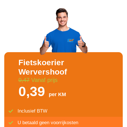
Fietskoerier
Wervershoof
0,47
Vanaf prijs
0,39
per KM
Inclusief BTW
U betaald geen voorrijkosten