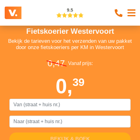
9.5
Fietskoerier Westervoort
Bekijk de tarieven voor het verzenden van uw pakket
door onze fietskoeriers per KM in Westervoort
0,47
Vanaf prijs:
0,
39
BEKIJK & BOEK