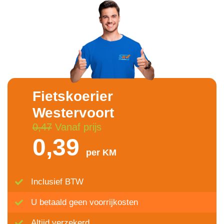
Fietskoerier
Westervoort
0,47
Vanaf prijs
0,39
per KM
Inclusief BTW
U betaald geen voorrijkosten
Altijd verzekerd