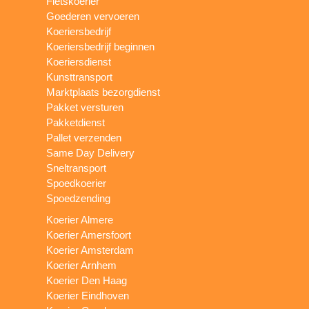
Fietskoerier
Goederen vervoeren
Koeriersbedrijf
Koeriersbedrijf beginnen
Koeriersdienst
Kunsttransport
Marktplaats bezorgdienst
Pakket versturen
Pakketdienst
Pallet verzenden
Same Day Delivery
Sneltransport
Spoedkoerier
Spoedzending
Koerier Almere
Koerier Amersfoort
Koerier Amsterdam
Koerier Arnhem
Koerier Den Haag
Koerier Eindhoven