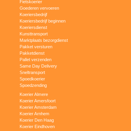
Fietskoerier
Goederen vervoeren
Koeriersbedrijf
Koeriersbedrijf beginnen
Koeriersdienst
Kunsttransport
Marktplaats bezorgdienst
Pakket versturen
Pakketdienst
Pallet verzenden
Same Day Delivery
Sneltransport
Spoedkoerier
Spoedzending
Koerier Almere
Koerier Amersfoort
Koerier Amsterdam
Koerier Arnhem
Koerier Den Haag
Koerier Eindhoven