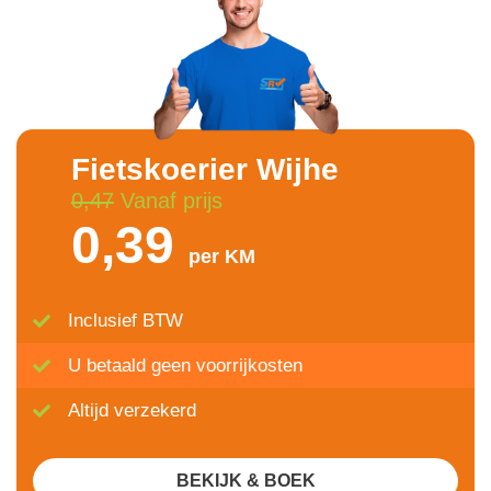
Fietskoerier Wijhe
0,47
Vanaf prijs
0,39
per KM
Inclusief BTW
U betaald geen voorrijkosten
Altijd verzekerd
BEKIJK & BOEK