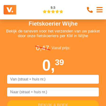
9.5
Fietskoerier Wijhe
Bekijk de tarieven voor het verzenden van uw pakket
door onze fietskoeriers per KM in Wijhe
0,47
Vanaf prijs:
0,
39
BEKIJK & BOEK