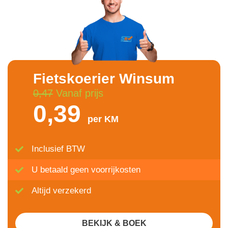
Fietskoerier Winsum
0,47
Vanaf prijs
0,39
per KM
Inclusief BTW
U betaald geen voorrijkosten
Altijd verzekerd
BEKIJK & BOEK