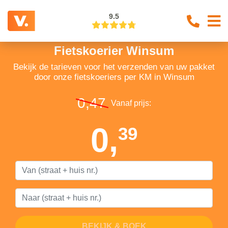
9.5
Fietskoerier Winsum
Bekijk de tarieven voor het verzenden van uw pakket
door onze fietskoeriers per KM in Winsum
0,47
Vanaf prijs:
0,
39
BEKIJK & BOEK