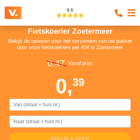
9.5
Fietskoerier Zoetermeer
Bekijk de tarieven voor het verzenden van uw pakket
door onze fietskoeriers per KM in Zoetermeer
0,47
Vanaf prijs:
0,
39
BEKIJK & BOEK