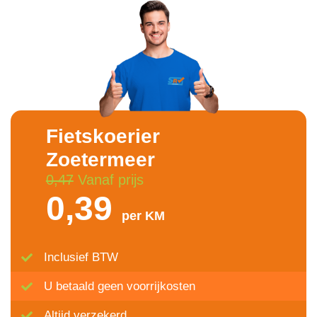
Fietskoerier
Zoetermeer
0,47
Vanaf prijs
0,39
per KM
Inclusief BTW
U betaald geen voorrijkosten
Altijd verzekerd