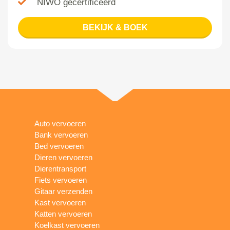
NIWO gecertificeerd
BEKIJK & BOEK
Auto vervoeren
Bank vervoeren
Bed vervoeren
Dieren vervoeren
Dierentransport
Fiets vervoeren
Gitaar verzenden
Kast vervoeren
Katten vervoeren
Koelkast vervoeren