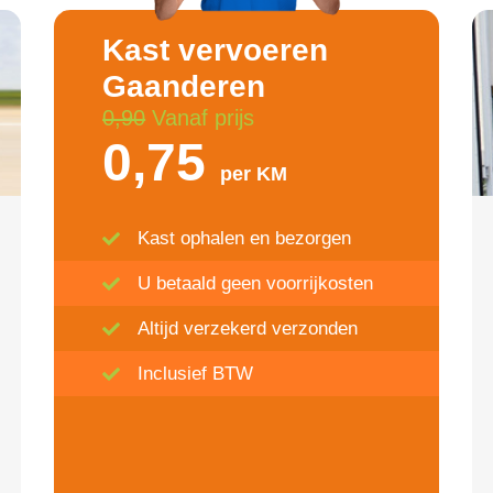
Kast vervoeren
Gaanderen
0,90
Vanaf prijs
0,75
per KM
Kast ophalen en bezorgen
U betaald geen voorrijkosten
Altijd verzekerd verzonden
Inclusief BTW