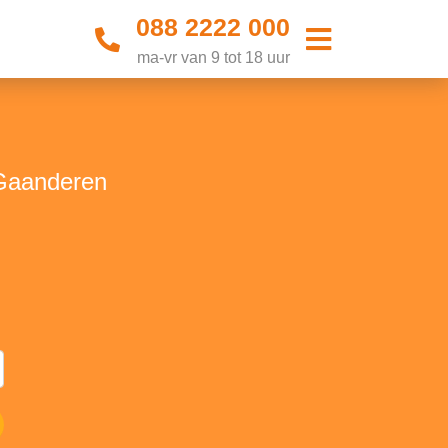
088 2222 000
ma-vr van 9 tot 18 uur
 Gaanderen