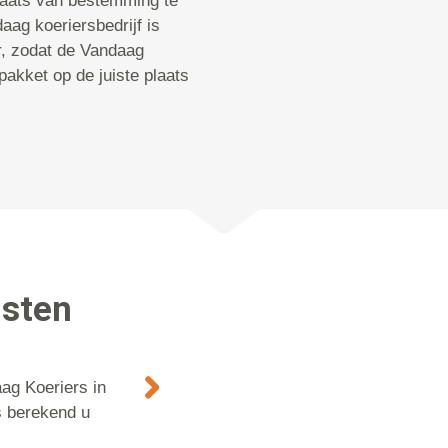
laats van bestemming te
ag koeriersbedrijf is
r, zodat de Vandaag
pakket op de juiste plaats
nsten
ag Koeriers in
s berekend u