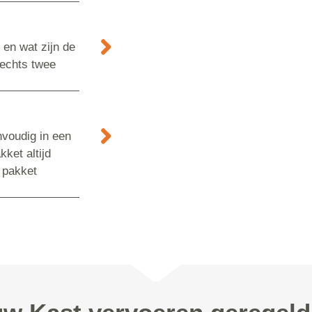
en wat zijn de
lechts twee
nvoudig in een
ket altijd
 pakket