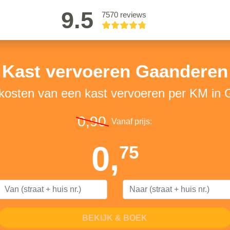
9.5
7570 reviews
Kast vervoeren Gaanderen
 kosten van een kast vervoeren per KM in
0,90
Vanaf prijs:
0,
75
BEKIJK & BOEK