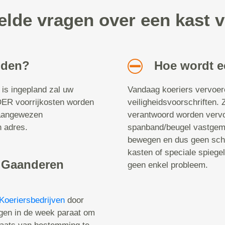
elde vragen over een kast 
nden?
Hoe wordt e
 is ingepland zal uw
Vandaag koeriers vervoer
ER voorrijkosten worden
veiligheidsvoorschriften. 
 aangewezen
verantwoord worden verv
n adres.
spanband/beugel vastgemaa
bewegen en dus geen scha
kasten of speciale spiege
n Gaanderen
geen enkel probleem.
Koeriersbedrijven
door
gen in de week paraat om