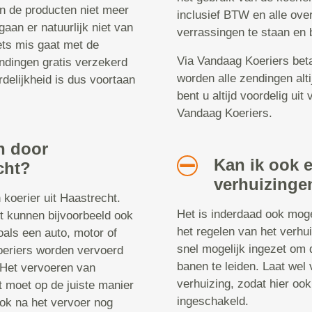
an de producten niet meer
inclusief BTW en alle ove
 gaan er natuurlijk niet van
verrassingen te staan en 
iets mis gaat met de
Via Vandaag Koeriers beta
endingen gratis verzekerd
worden alle zendingen alt
delijkheid is dus voortaan
bent u altijd voordelig ui
Vandaag Koeriers.
en door
Kan ik ook 
cht?
verhuizinge
koerier uit Haastrecht.
Het is inderdaad ook moge
et kunnen bijvoorbeeld ook
het regelen van het verhu
oals een auto, motor of
snel mogelijk ingezet om 
oeriers worden vervoerd
banen te leiden. Laat wel
 Het vervoeren van
verhuizing, zodat hier ook
 moet op de juiste manier
ingeschakeld.
ok na het vervoer nog