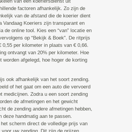
kelen van een koeriersdienst uit
illende factoren afhankelijk. Zo zijn de
kelijk van de afstand die de koerier dient
ia Vandaag Koeriers zijn transparant en
 de online tool. Kies een “van” locatie en
 vervolgens op “Bekijk & Boek”. De ritprijs
€ 0,55 per kilometer in plaats van € 0,66.
rting ontvangt van 20% per kilometer. Hoe
t worden afgelegd, hoe hoger de korting
ijs ook afhankelijk van het soort zending.
beeld of het gaat om een auto die vervoerd
t medicijnen. Zodra u een soort zending
 worden de afmetingen en het gewicht
cht de zending andere afmetingen hebben,
om deze handmatig aan te passen.
 het scherm direct de volledige prijs van
 voor uw zending. Dit zijn de prijzen