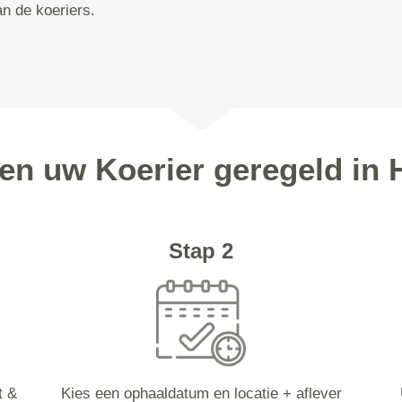
n de koeriers.
pen uw Koerier geregeld in 
Stap 2
t &
Kies een ophaaldatum en locatie + aflever