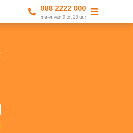
088 2222 000
ma-vr van 9 tot 18 uur
t