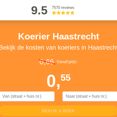
9.5
7570 reviews
Koerier Haastrecht
Bekijk de kosten van koeriers in Haastrech
0,66
Vanaf prijs:
0,
55
BEKIJK & BOEK