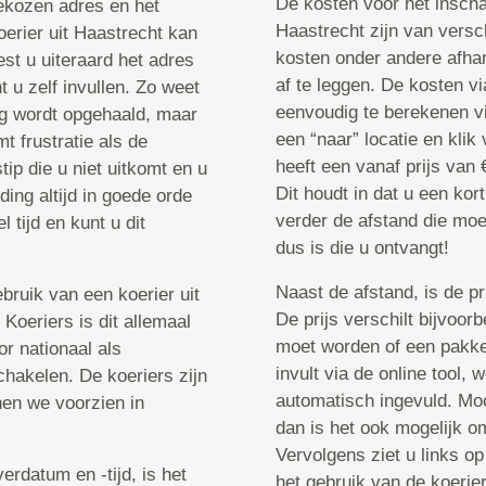
De kosten voor het inscha
gekozen adres en het
Haastrecht zijn van versch
oerier uit Haastrecht kan
kosten onder andere afhan
st u uiteraard het adres
af te leggen. De kosten v
t u zelf invullen. Zo weet
eenvoudig te berekenen via
ng wordt opgehaald, maar
een “naar” locatie en klik
t frustratie als de
heeft een vanaf prijs van 
ip die u niet uitkomt en u
Dit houdt in dat u een ko
ding altijd in goede orde
verder de afstand die moe
tijd en kunt u dit
dus is die u ontvangt!
Naast de afstand, is de pr
bruik van een koerier uit
De prijs verschilt bijvoor
Koeriers is dit allemaal
moet worden of een pakke
r nationaal als
invult via de online tool,
schakelen. De koeriers zijn
automatisch ingevuld. Mo
nen we voorzien in
dan is het ook mogelijk 
Vervolgens ziet u links op
erdatum en -tijd, is het
het gebruik van de koerier