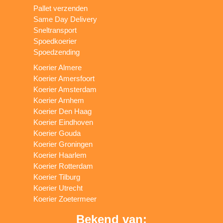
Pallet verzenden
Same Day Delivery
Sneltransport
Spoedkoerier
Spoedzending
Koerier Almere
Koerier Amersfoort
Koerier Amsterdam
Koerier Arnhem
Koerier Den Haag
Koerier Eindhoven
Koerier Gouda
Koerier Groningen
Koerier Haarlem
Koerier Rotterdam
Koerier Tilburg
Koerier Utrecht
Koerier Zoetermeer
Bekend van: