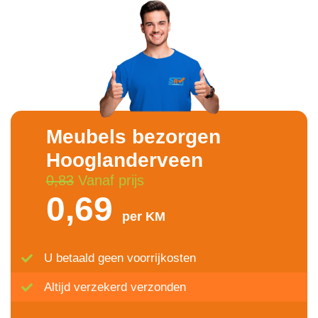
Meubels bezorgen
Hooglanderveen
0,83
Vanaf prijs
0,69
per KM
U betaald geen voorrijkosten
Altijd verzekerd verzonden