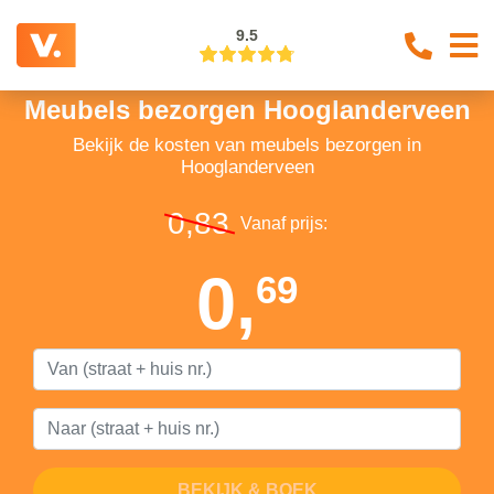
9.5
Meubels bezorgen Hooglanderveen
Bekijk de kosten van meubels bezorgen in
Hooglanderveen
0,83
Vanaf prijs:
0,
69
BEKIJK & BOEK