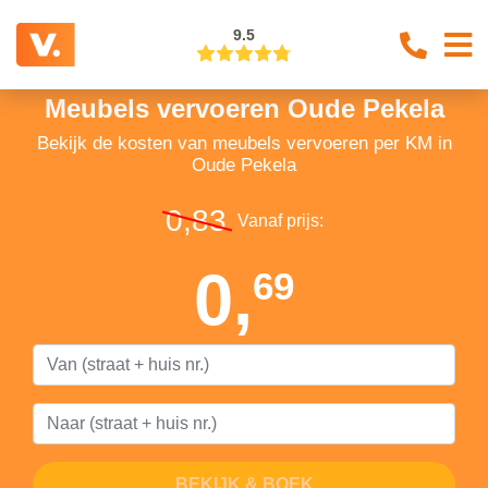
9.5
Meubels vervoeren Oude Pekela
Bekijk de kosten van meubels vervoeren per KM in
Oude Pekela
0,83
Vanaf prijs:
0,
69
BEKIJK & BOEK