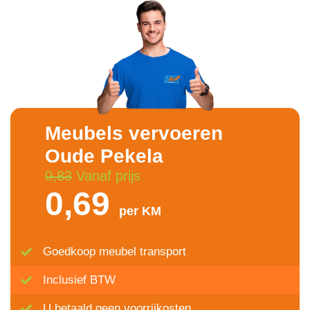
Meubels vervoeren
Oude Pekela
0,83
Vanaf prijs
0,69
per KM
Goedkoop meubel transport
Inclusief BTW
U betaald geen voorrijkosten