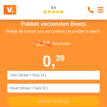
9.5
Pakket verzenden Beets
Bekijk de kosten van een pakket verzenden in Beets
0,47
Vanaf prijs:
0,
39
BEKIJK & BOEK