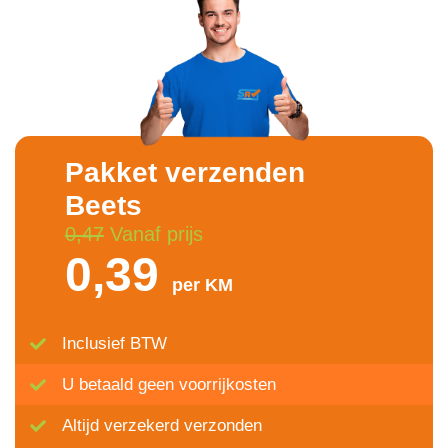
Pakket verzenden
Beets
0,47
Vanaf prijs
0,39
per KM
Inclusief BTW
U betaald geen voorrijkosten
Altijd verzekerd verzonden