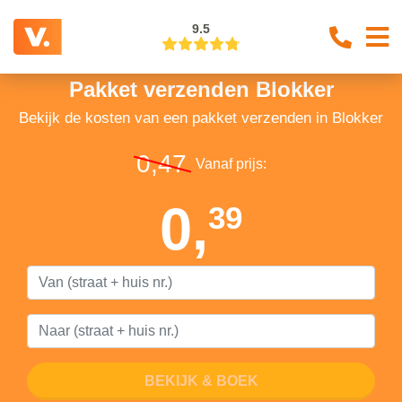
9.5
Pakket verzenden Blokker
Bekijk de kosten van een pakket verzenden in Blokker
0,47
Vanaf prijs:
0,
39
BEKIJK & BOEK