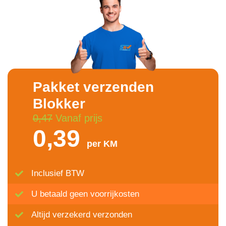
Pakket verzenden
Blokker
0,47
Vanaf prijs
0,39
per KM
Inclusief BTW
U betaald geen voorrijkosten
Altijd verzekerd verzonden