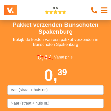
9.5
Pakket verzenden Bunschoten
Spakenburg
Bekijk de kosten van een pakket verzenden in
Bunschoten Spakenburg
0,47
Vanaf prijs:
0,
39