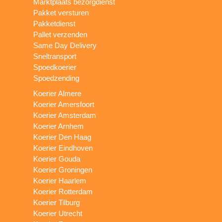
Marktplaats bezorgdienst
Pakket versturen
Pakketdienst
Pallet verzenden
Same Day Delivery
Sneltransport
Spoedkoerier
Spoedzending
Koerier Almere
Koerier Amersfoort
Koerier Amsterdam
Koerier Arnhem
Koerier Den Haag
Koerier Eindhoven
Koerier Gouda
Koerier Groningen
Koerier Haarlem
Koerier Rotterdam
Koerier Tilburg
Koerier Utrecht