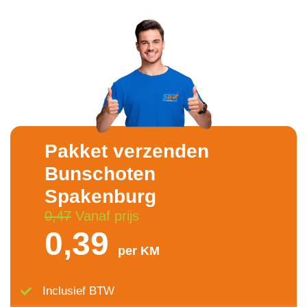
Pakket verzenden
Bunschoten
Spakenburg
0,47
Vanaf prijs
0,39
per KM
Inclusief BTW