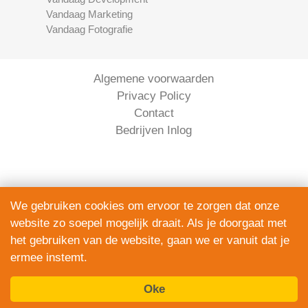
Vandaag Marketing
Vandaag Fotografie
Algemene voorwaarden
Privacy Policy
Contact
Bedrijven Inlog
We gebruiken cookies om ervoor te zorgen dat onze
website zo soepel mogelijk draait. Als je doorgaat met
Serviceright Koeriers is onderdeel van
het gebruiken van de website, gaan we er vanuit dat je
The Right Service B.V. | KVK 90914872
ermee instemt.
© 2020 - 2026
alle rechten voorbehouden.
Oke