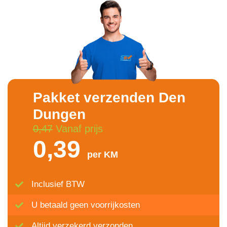
Pakket verzenden Den
Dungen
0,47
Vanaf prijs
0,39
per KM
Inclusief BTW
U betaald geen voorrijkosten
Altijd verzekerd verzonden