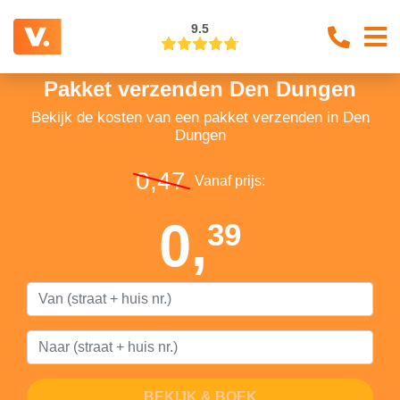
9.5
Pakket verzenden Den Dungen
Bekijk de kosten van een pakket verzenden in Den
Dungen
0,47
Vanaf prijs:
0,
39
BEKIJK & BOEK