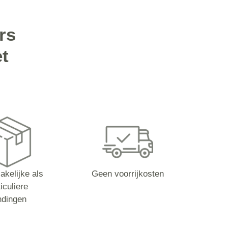
rs
t
akelijke als
Geen voorrijkosten
iculiere
ndingen