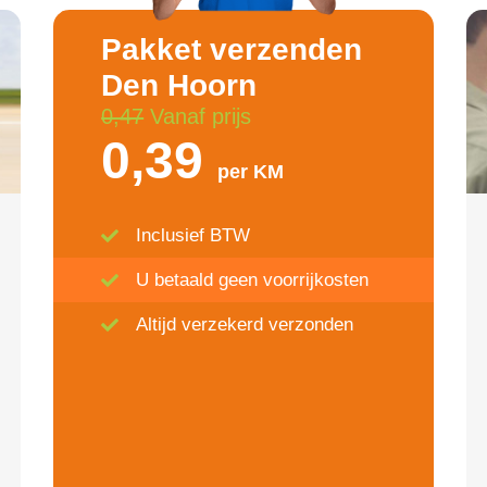
Pakket verzenden
Den Hoorn
0,47
Vanaf prijs
0,39
per KM
Inclusief BTW
U betaald geen voorrijkosten
Altijd verzekerd verzonden