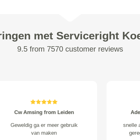
ringen met Serviceright Koe
9.5 from 7570 customer reviews
Matyus from Maassluis
alles was top geregeld