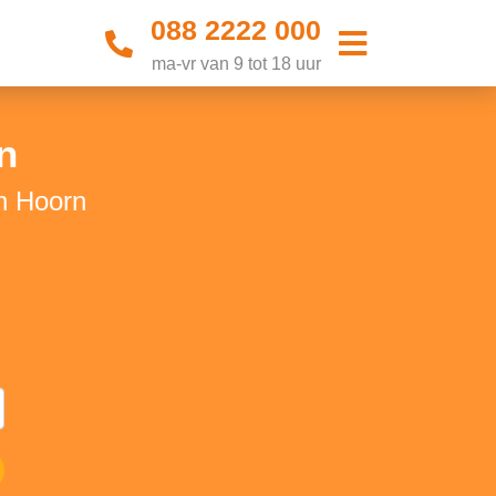
088 2222 000
ma-vr van 9 tot 18 uur
n
n Hoorn