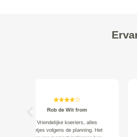
Erva
Adelerhof from Rhenen
Previous
snelle antwoorden en makkelijk
geregeld en goede service