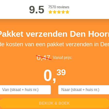
9.5
7570 reviews
Pakket verzenden Den Hoor
 de kosten van een pakket verzenden in De
0,47
Vanaf prijs:
0,
39
BEKIJK & BOEK