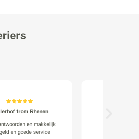
riers
Tomesen from Amsterdam
Next
Uitgevoerd door Telcomacq.
Zeer correct en klantvriendelijk.