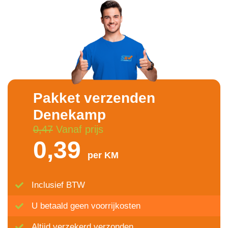
Pakket verzenden
Denekamp
0,47
Vanaf prijs
0,39
per KM
Inclusief BTW
U betaald geen voorrijkosten
Altijd verzekerd verzonden