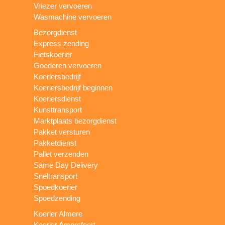
Vriezer vervoeren
Wasmachine vervoeren
Bezorgdienst
Express zending
Fietskoerier
Goederen vervoeren
Koeriersbedrijf
Koeriersbedrijf beginnen
Koeriersdienst
Kunsttransport
Marktplaats bezorgdienst
Pakket versturen
Pakketdienst
Pallet verzenden
Same Day Delivery
Sneltransport
Spoedkoerier
Spoedzending
Koerier Almere
Koerier Amersfoort