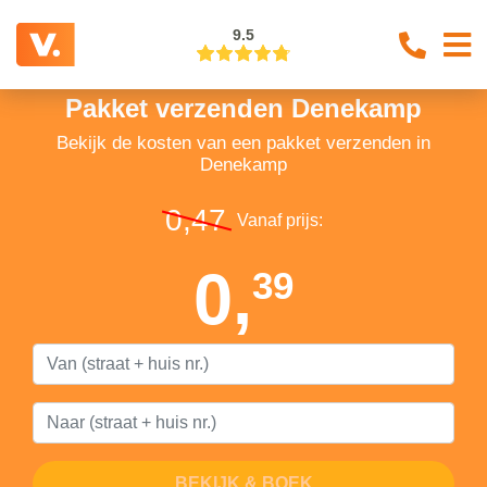
9.5
Pakket verzenden Denekamp
Bekijk de kosten van een pakket verzenden in
Denekamp
0,47
Vanaf prijs:
0,
39
BEKIJK & BOEK