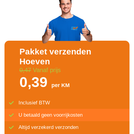
Pakket verzenden
Hoeven
0,47
Vanaf prijs
0,39
per KM
Inclusief BTW
U betaald geen voorrijkosten
Altijd verzekerd verzonden