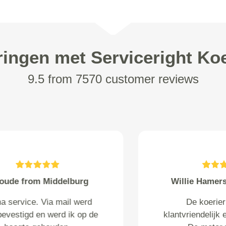
ringen met Serviceright Koe
9.5 from 7570 customer reviews
Warren Akrum from
Ik heb een geweldige ervaring
gehad bij viamus koerie