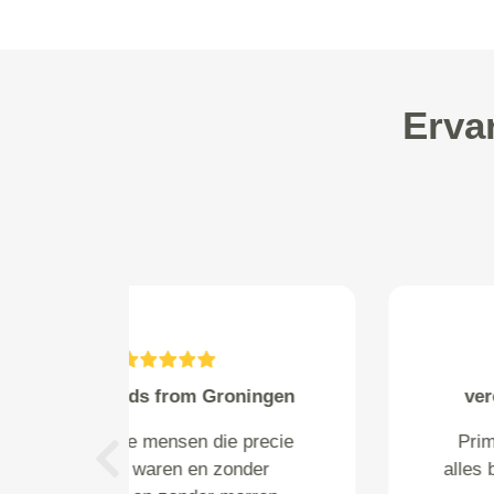
Erva
Willie Hamers from Gouda
De koerier was zeer
klantvriendelijk en keurig op tijd.
Previous