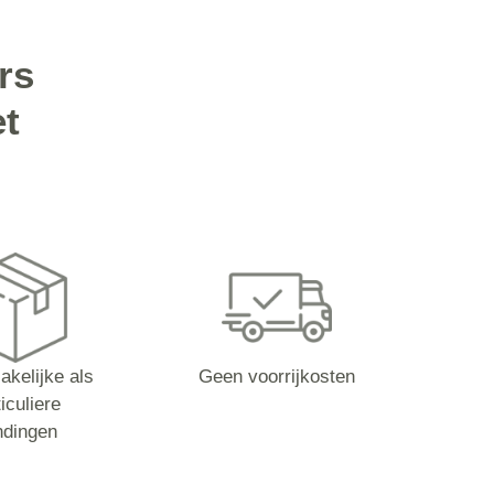
rs
t
akelijke als
Geen voorrijkosten
iculiere
ndingen