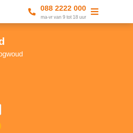
088 2222 000
ma-vr van 9 tot 18 uur
d
oogwoud