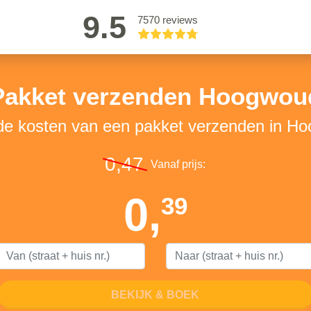
9.5
7570 reviews
Pakket verzenden Hoogwou
 de kosten van een pakket verzenden in H
0,47
Vanaf prijs:
0,
39
BEKIJK & BOEK