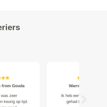
riers
Z. Bando from Wassenaar
Goed, afspraken perfect
nagekomen, goede koerier, zeer
Next