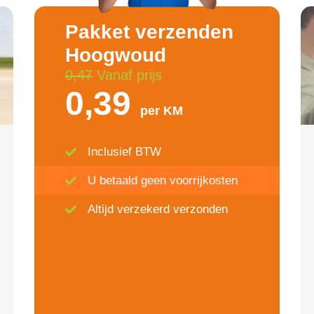
Pakket verzenden
Hoogwoud
0,47
Vanaf prijs
0,39
per KM
Inclusief BTW
U betaald geen voorrijkosten
Altijd verzekerd verzonden