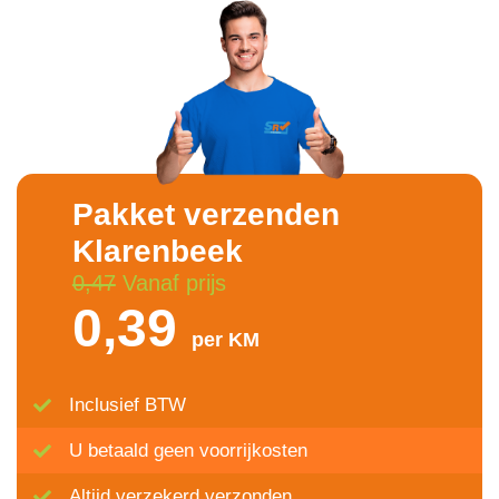
Pakket verzenden
Klarenbeek
0,47
Vanaf prijs
0,39
per KM
Inclusief BTW
U betaald geen voorrijkosten
Altijd verzekerd verzonden