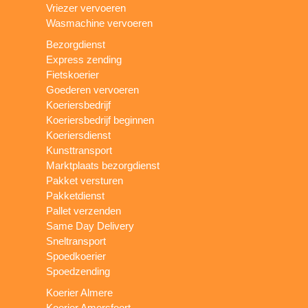
Vriezer vervoeren
Wasmachine vervoeren
Bezorgdienst
Express zending
Fietskoerier
Goederen vervoeren
Koeriersbedrijf
Koeriersbedrijf beginnen
Koeriersdienst
Kunsttransport
Marktplaats bezorgdienst
Pakket versturen
Pakketdienst
Pallet verzenden
Same Day Delivery
Sneltransport
Spoedkoerier
Spoedzending
Koerier Almere
Koerier Amersfoort