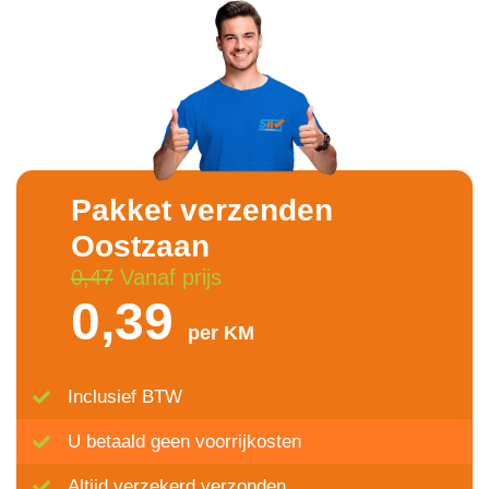
Pakket verzenden
Oostzaan
0,47
Vanaf prijs
0,39
per KM
Inclusief BTW
U betaald geen voorrijkosten
Altijd verzekerd verzonden