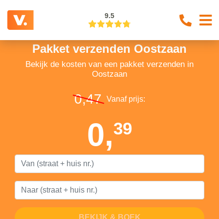
9.5
Pakket verzenden Oostzaan
Bekijk de kosten van een pakket verzenden in
Oostzaan
0,47
Vanaf prijs:
0,
39
BEKIJK & BOEK