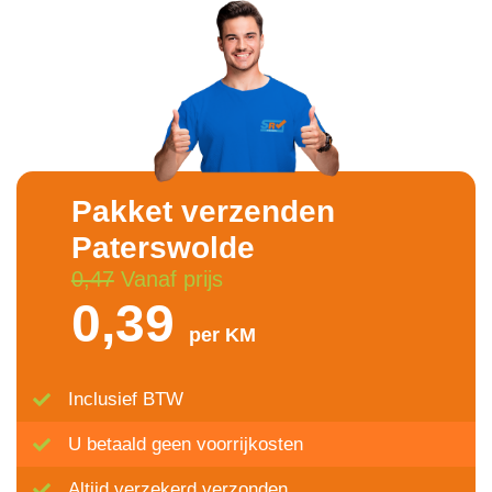
Pakket verzenden
Paterswolde
0,47
Vanaf prijs
0,39
per KM
Inclusief BTW
U betaald geen voorrijkosten
Altijd verzekerd verzonden