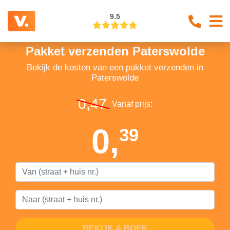
9.5
Pakket verzenden Paterswolde
Bekijk de kosten van een pakket verzenden in
Paterswolde
0,47
Vanaf prijs:
0,
39
BEKIJK & BOEK