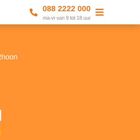
088 2222 000
ma-vr van 9 tot 18 uur
Rhoon