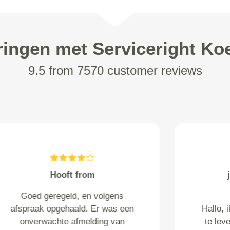
ringen met Serviceright Koe
9.5 from 7570 customer reviews
LCM van tiggelen from Tilburg
Het ophalen van de kast, het
vervoer en het afleveren is
allemaal prima verlopen. Veel