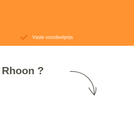
Vaste voordeelprijs
n Rhoon ?