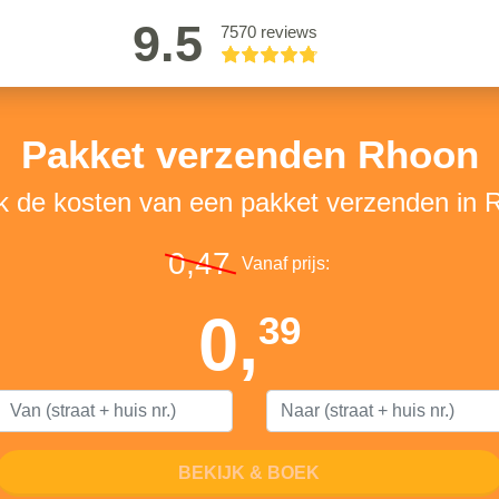
9.5
7570 reviews
Pakket verzenden Rhoon
jk de kosten van een pakket verzenden in 
0,47
Vanaf prijs:
0,
39
BEKIJK & BOEK