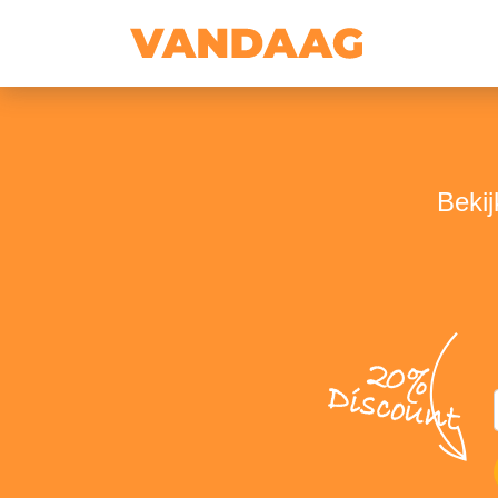
Beki
20%
Discount