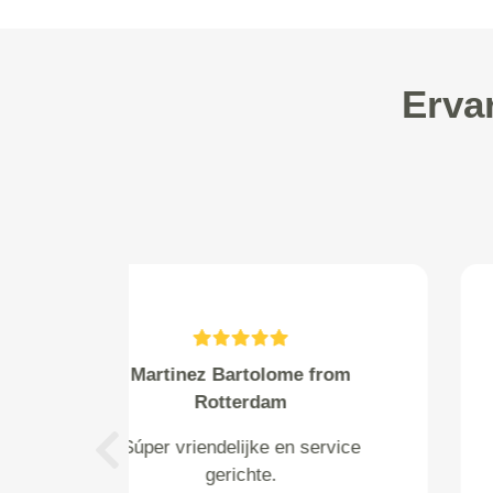
Erva
jim klement from
Klazienaveen
Hallo, ik had afgesproken om af
Previous
te leveren bij mij om ca 15.30,