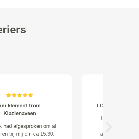
riers
Coenders from Arnhem
Ze moeten wel de juiste
monteurs gereedschappen bij
Next
zich hebben ze hadden geen