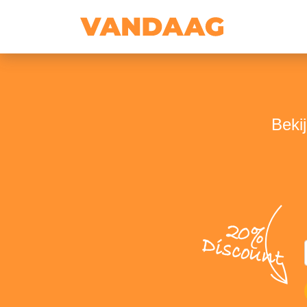
Beki
20%
Discount