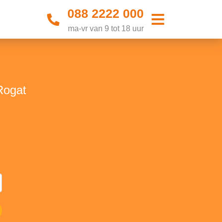
088 2222 000
ma-vr van 9 tot 18 uur
Rogat