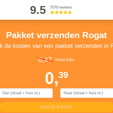
9.5
7570 reviews
Pakket verzenden Rogat
jk de kosten van een pakket verzenden in 
0,47
Vanaf prijs:
0,
39
BEKIJK & BOEK