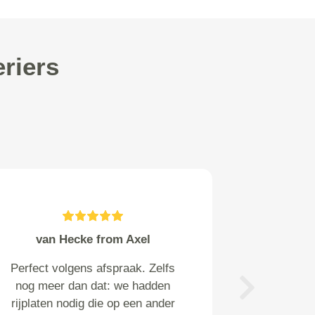
riers
Saskia de Vos from Utrecht
Ik hoorde dat de fiets veel later
is afgeleverd dan was
Next
afgesproken. Dat is jammer.