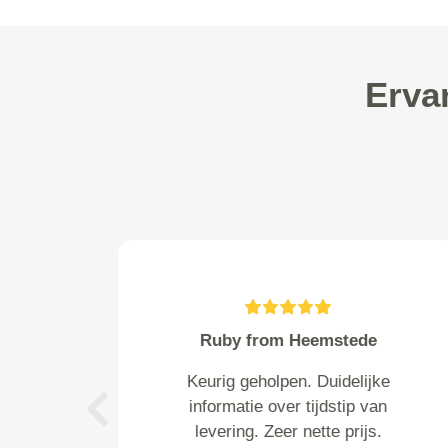
Erva
van Hecke from Axel
Perfect volgens afspraak. Zelfs
nog meer dan dat: we hadden
Previous
rijplaten nodig die op een ander