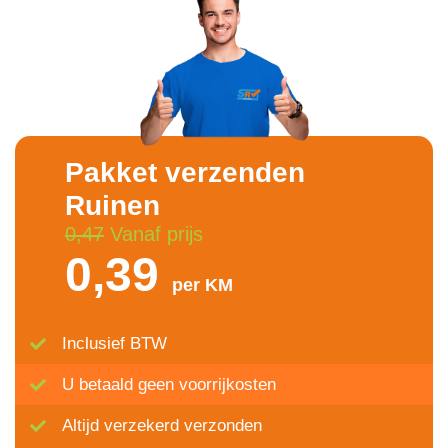
Pakket verzenden
Ruinen
0,47
Vanaf prijs
0,39
per KM
Inclusief BTW
U betaald geen voorrijkosten
Altijd verzekerd verzonden