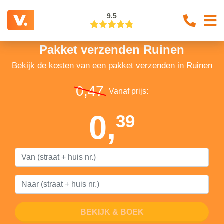
9.5
Pakket verzenden Ruinen
Bekijk de kosten van een pakket verzenden in Ruinen
0,47
Vanaf prijs:
0,
39
BEKIJK & BOEK