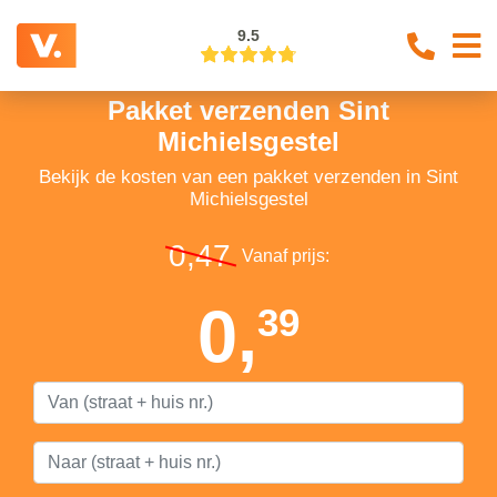
9.5
Pakket verzenden Sint
Michielsgestel
Bekijk de kosten van een pakket verzenden in Sint
Michielsgestel
0,47
Vanaf prijs:
0,
39