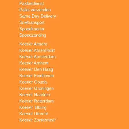
Pakketdienst
Pallet verzenden
Same Day Delivery
Sneltransport
Spoedkoerier
Spoedzending
Koerier Almere
Koerier Amersfoort
Koerier Amsterdam
Koerier Arnhem
Koerier Den Haag
Koerier Eindhoven
Koerier Gouda
Koerier Groningen
Koerier Haarlem
Koerier Rotterdam
Koerier Tilburg
Koerier Utrecht
Koerier Zoetermeer