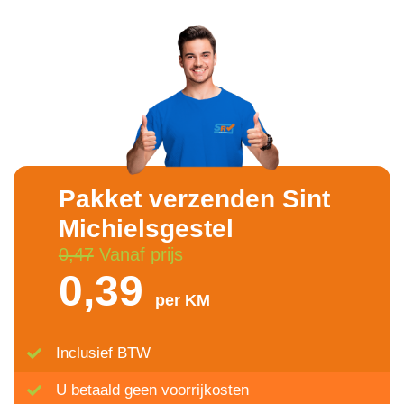
Pakket verzenden Sint
Michielsgestel
0,47
Vanaf prijs
0,39
per KM
Inclusief BTW
U betaald geen voorrijkosten