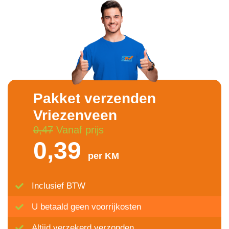
Pakket verzenden
Vriezenveen
0,47
Vanaf prijs
0,39
per KM
Inclusief BTW
U betaald geen voorrijkosten
Altijd verzekerd verzonden