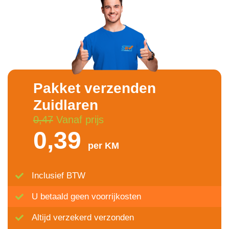
Pakket verzenden
Zuidlaren
0,47
Vanaf prijs
0,39
per KM
Inclusief BTW
U betaald geen voorrijkosten
Altijd verzekerd verzonden