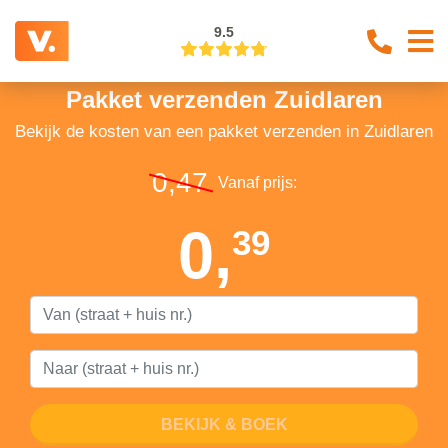
9.5
Pakket verzenden Zuidlaren
Bekijk de kosten van een pakket verzenden in Zuidlaren
0,47
Vanaf prijs:
0,
39
BEKIJK & BOEK