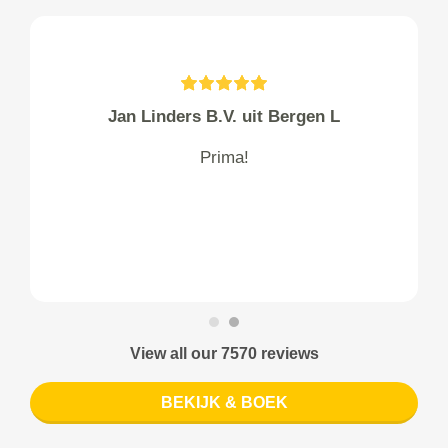
t Bergen L
SPIER uit Bakhuiz
op tijd opgehaald en op tijd 
netjes en verzorgd. P
View all our 7570 reviews
BEKIJK & BOEK