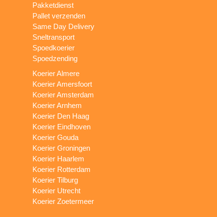
Pakketdienst
Pallet verzenden
Same Day Delivery
Sneltransport
Spoedkoerier
Spoedzending
Koerier Almere
Koerier Amersfoort
Koerier Amsterdam
Koerier Arnhem
Koerier Den Haag
Koerier Eindhoven
Koerier Gouda
Koerier Groningen
Koerier Haarlem
Koerier Rotterdam
Koerier Tilburg
Koerier Utrecht
Koerier Zoetermeer