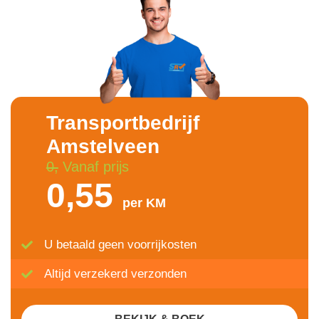
Transportbedrijf
Amstelveen
0,
Vanaf prijs
0,55
per KM
U betaald geen voorrijkosten
Altijd verzekerd verzonden