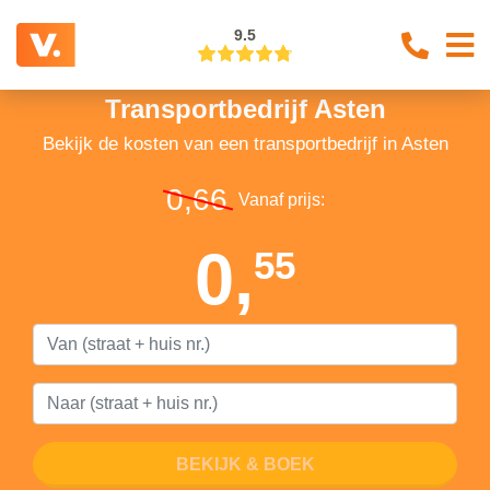
9.5
Transportbedrijf Asten
Bekijk de kosten van een transportbedrijf in Asten
0,66
Vanaf prijs:
0,
55
BEKIJK & BOEK