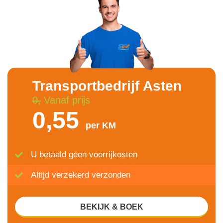
Transportbedrijf Asten
0,
Vanaf prijs
0,55
per KM
U betaald geen voorrijkosten
Altijd verzekerd verzonden
BEKIJK & BOEK