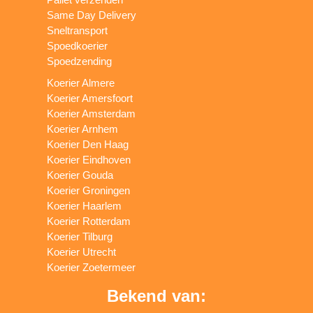
Same Day Delivery
Sneltransport
Spoedkoerier
Spoedzending
Koerier Almere
Koerier Amersfoort
Koerier Amsterdam
Koerier Arnhem
Koerier Den Haag
Koerier Eindhoven
Koerier Gouda
Koerier Groningen
Koerier Haarlem
Koerier Rotterdam
Koerier Tilburg
Koerier Utrecht
Koerier Zoetermeer
Bekend van: